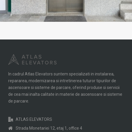
In cadrul Atlas Elevators suntem specializati in instalarea,
repararea, modernizarea si intretinerea tuturor tipurilor de
ascensoare si sisteme de parcare, oferind produse si servicii
de cea mai inalta calitate in materie de ascensoare si sisteme
de parcare.
ATLAS ELEVATORS
Strada Monetariei 12, etaj 1, office 4