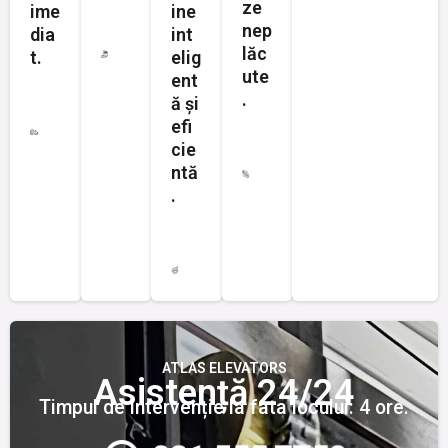
ze
ime
ine
nep
dia
int
lăc
t.
elig
ute
ent
.
ă și
efi
cie
ntă
.
ATLAS ELEVATORS
Asistență 24/24
Timpul de intervenție la fata locului: 4 ore.