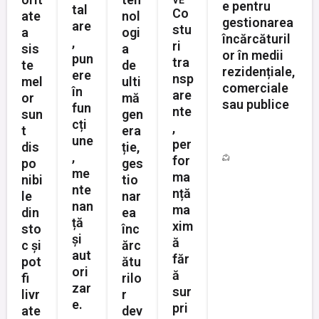
VE
e pentru
tal
Co
ate
nol
gestionarea
are
stu
a
ogi
încărcăturil
,
ri
sis
a
or în medii
pun
tra
te
de
rezidențiale,
ere
nsp
mel
ulti
comerciale
în
are
or
mă
sau publice
fun
nte
sun
gen
cți
,
t
era
une
per
dis
ție,
,
for
po
ges
me
ma
nibi
tio
nte
nță
le
nar
nan
ma
din
ea
ță
xim
sto
înc
și
ă
c și
ărc
aut
făr
pot
ătu
ori
ă
fi
rilo
zar
sur
livr
r
e.
pri
ate
dev