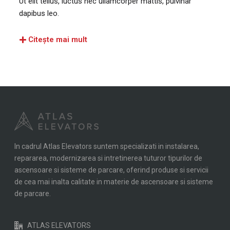
Ut elit tellus, luctus nec ullamcorper mattis, pulvinar
dapibus leo.
Citește mai mult
In cadrul Atlas Elevators suntem specializati in instalarea,
repararea, modernizarea si intretinerea tuturor tipurilor de
ascensoare si sisteme de parcare, oferind produse si servicii
de cea mai inalta calitate in materie de ascensoare si sisteme
de parcare.
ATLAS ELEVATORS