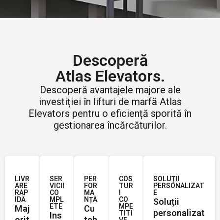
Descoperă
Atlas Elevators.
Descoperă avantajele majore ale
investiției în lifturi de marfă Atlas
Elevators pentru o eficiență sporită în
gestionarea încărcăturilor.
LIVR
SER
PER
COS
SOLUȚII
ARE
VICII
FOR
TUR
PERSONALIZAT
RAP
CO
MA
I
E
IDĂ
MPL
NȚĂ
CO
Soluții
ETE
MPE
Maj
Cu
personalizat
TITI
Ins
orit
teh