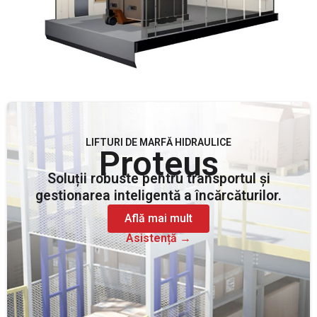
LIFTURI DE MARFĂ HIDRAULICE
Proteus
Soluții robuste pentru transportul și
gestionarea inteligentă a încărcăturilor.
Află mai mult
Asistență →