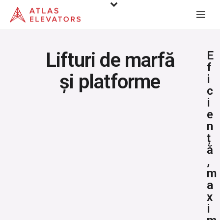
Lifturi de marfă
E
f
și platforme
i
c
i
e
n
ț
ă
,
m
a
x
i