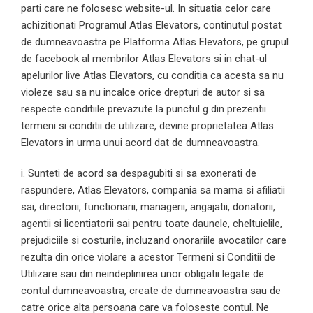
parti care ne folosesc website-ul. In situatia celor care
achizitionati Programul Atlas Elevators, continutul postat
de dumneavoastra pe Platforma Atlas Elevators, pe grupul
de facebook al membrilor Atlas Elevators si in chat-ul
apelurilor live Atlas Elevators, cu conditia ca acesta sa nu
violeze sau sa nu incalce orice drepturi de autor si sa
respecte conditiile prevazute la punctul g din prezentii
termeni si conditii de utilizare, devine proprietatea Atlas
Elevators in urma unui acord dat de dumneavoastra.
i. Sunteti de acord sa despagubiti si sa exonerati de
raspundere, Atlas Elevators, compania sa mama si afiliatii
sai, directorii, functionarii, managerii, angajatii, donatorii,
agentii si licentiatorii sai pentru toate daunele, cheltuielile,
prejudiciile si costurile, incluzand onorariile avocatilor care
rezulta din orice violare a acestor Termeni si Conditii de
Utilizare sau din neindeplinirea unor obligatii legate de
contul dumneavoastra, create de dumneavoastra sau de
catre orice alta persoana care va foloseste contul. Ne