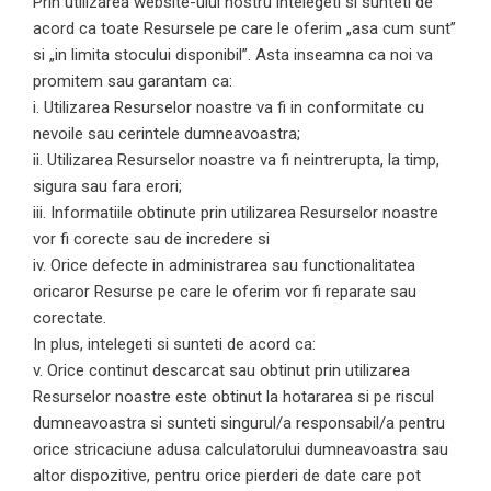
Prin utilizarea website-ului nostru intelegeti si sunteti de
acord ca toate Resursele pe care le oferim „asa cum sunt”
si „in limita stocului disponibil”. Asta inseamna ca noi va
promitem sau garantam ca:
i. Utilizarea Resurselor noastre va fi in conformitate cu
nevoile sau cerintele dumneavoastra;
ii. Utilizarea Resurselor noastre va fi neintrerupta, la timp,
sigura sau fara erori;
iii. Informatiile obtinute prin utilizarea Resurselor noastre
vor fi corecte sau de incredere si
iv. Orice defecte in administrarea sau functionalitatea
oricaror Resurse pe care le oferim vor fi reparate sau
corectate.
In plus, intelegeti si sunteti de acord ca:
v. Orice continut descarcat sau obtinut prin utilizarea
Resurselor noastre este obtinut la hotararea si pe riscul
dumneavoastra si sunteti singurul/a responsabil/a pentru
orice stricaciune adusa calculatorului dumneavoastra sau
altor dispozitive, pentru orice pierderi de date care pot