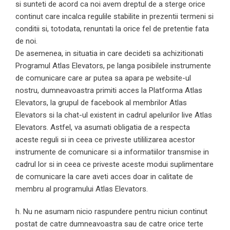
si sunteti de acord ca noi avem dreptul de a sterge orice
continut care incalca regulile stabilite in prezentii termeni si
conditii si, totodata, renuntati la orice fel de pretentie fata
de noi.
De asemenea, in situatia in care decideti sa achizitionati
Programul Atlas Elevators, pe langa posibilele instrumente
de comunicare care ar putea sa apara pe website-ul
nostru, dumneavoastra primiti acces la Platforma Atlas
Elevators, la grupul de facebook al membrilor Atlas
Elevators si la chat-ul existent in cadrul apelurilor live Atlas
Elevators. Astfel, va asumati obligatia de a respecta
aceste reguli si in ceea ce priveste utililizarea acestor
instrumente de comunicare si a informatiilor transmise in
cadrul lor si in ceea ce priveste aceste modui suplimentare
de comunicare la care aveti acces doar in calitate de
membru al programului Atlas Elevators.
h. Nu ne asumam nicio raspundere pentru niciun continut
postat de catre dumneavoastra sau de catre orice terte