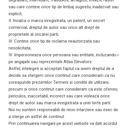
degradant, indimidant, fraudulos, amagitor, invaziv, rasist
sau care contine orice tip de limbaj sugestiv, inadecvat sau
explicit;
II. Incalca o marca inregistrata, un patent, un secret
comercial, dreptul de autor sau orice alt drept de
proprietate al oricarei parti;
III. Contine orice tip de reclama neautorizata sau
nesolicitata;
IV. Impersoneaza orice persoana sau entitate, incluzandu-i
pe angajatii sau reprezentatii Atlas Elevators
Astfel, intelegeti si acceptati faptul ca avem dreptul de a
decide sa stergem orice continut care consideram ca nu
corespunde prezentilor Termeni si conditii de utilizare,
precum si orice continut care consideram ca este ofensiv,
periculos, inaccetabil, incorect sau care violeaza orice
drept de autor sau marca inregistrata a unei terte parti.
Noi nu suntem responsabili de nicio intarziere sau esec de
a sterge un astfel de continut.
Prin continuarea navigarii pe acest website va dati acordul