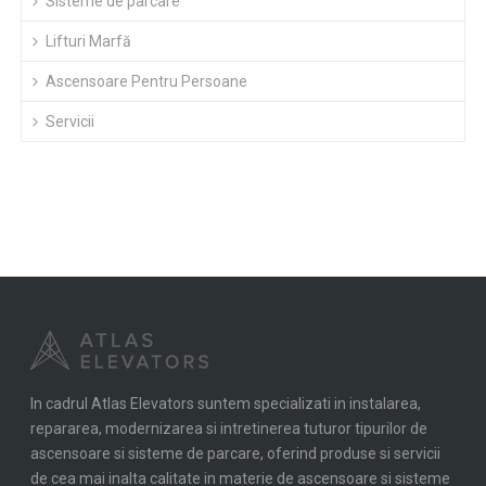
Sisteme de parcare
Lifturi Marfă
Ascensoare Pentru Persoane
Servicii
In cadrul Atlas Elevators suntem specializati in instalarea,
repararea, modernizarea si intretinerea tuturor tipurilor de
ascensoare si sisteme de parcare, oferind produse si servicii
de cea mai inalta calitate in materie de ascensoare si sisteme