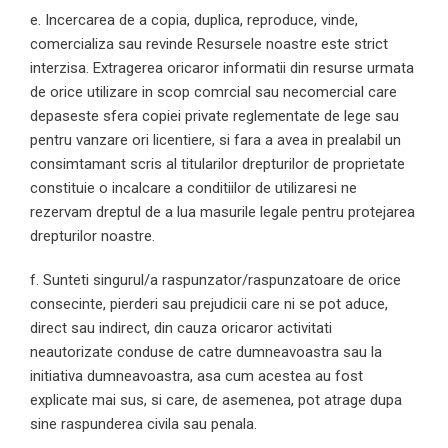
e. Incercarea de a copia, duplica, reproduce, vinde,
comercializa sau revinde Resursele noastre este strict
interzisa. Extragerea oricaror informatii din resurse urmata
de orice utilizare in scop comrcial sau necomercial care
depaseste sfera copiei private reglementate de lege sau
pentru vanzare ori licentiere, si fara a avea in prealabil un
consimtamant scris al titularilor drepturilor de proprietate
constituie o incalcare a conditiilor de utilizaresi ne
rezervam dreptul de a lua masurile legale pentru protejarea
drepturilor noastre.
f. Sunteti singurul/a raspunzator/raspunzatoare de orice
consecinte, pierderi sau prejudicii care ni se pot aduce,
direct sau indirect, din cauza oricaror activitati
neautorizate conduse de catre dumneavoastra sau la
initiativa dumneavoastra, asa cum acestea au fost
explicate mai sus, si care, de asemenea, pot atrage dupa
sine raspunderea civila sau penala.