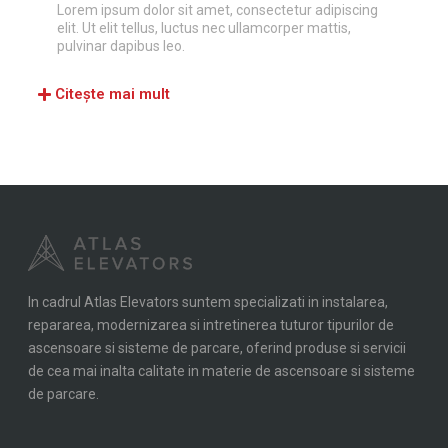
Lorem ipsum dolor sit amet, consectetur adipiscing
elit. Ut elit tellus, luctus nec ullamcorper mattis,
pulvinar dapibus leo.
Citește mai mult
In cadrul Atlas Elevators suntem specializati in instalarea,
repararea, modernizarea si intretinerea tuturor tipurilor de
ascensoare si sisteme de parcare, oferind produse si servicii
de cea mai inalta calitate in materie de ascensoare si sisteme
de parcare.