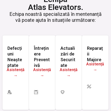
Atlas Elevators.
Echipa noastră specializată în mentenanță
vă poate ajuta în situațiile următoare:
Defecți
Întrețin
Actuali
Reparaț
uni
ere
zări de
ii
Neaște
Prevent
Securit
Majore
Asistență
ptate
ivă
ate
→
Asistență
Asistență
Asistență
→
→
→