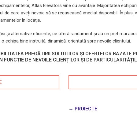
a echipamentelor, Atlas Elevators vine cu avantaje. Majoritatea echip
 de care aveți nevoie să se regasească imediat disponibil. În plus, 
amentelor în locație.
si și alternative eficiente, ce oferă randament și au un pret mai acces
chipa bine instruită, dinamică, orientată spre nevoile clientului.
IBILITATEA PREGĂTIRII SOLUTIILOR ȘI OFERTELOR BAZATE 
 FUNCȚIE DE NEVOILE CLIENȚILOR ȘI DE PARTICULARITĂȚIL
E
→ PROIECTE