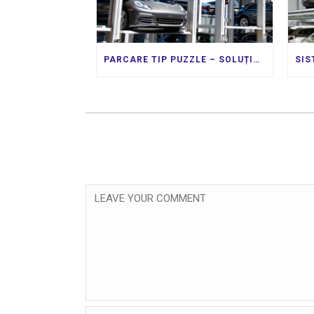
PARCARE TIP PUZZLE – SOLUȚIA INTELIGENTĂ PENTRU MAXIMIZAREA SPAȚIILOR URBANE