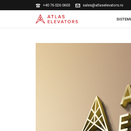
+40 76 026 0603
sales@atlaselevators.ro
SISTEM