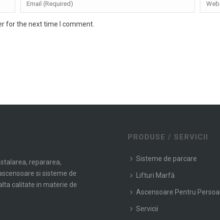
r for the next time I comment.
PRODUSE / SERVICII
Sisteme de parcare
nstalarea, repararea,
e ascensoare si sisteme de
Lifturi Marfă
alta calitate in materie de
Ascensoare Pentru Perso
Servicii