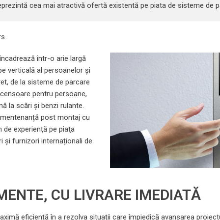
eprezintă cea mai atractivă ofertă existentă pe piata de sisteme de par
s.
ncadrează într-o arie largă
e verticală al persoanelor și
ret, de la sisteme de parcare
scensoare pentru persoane,
ă la scări și benzi rulante.
ră mentenanță post montaj cu
am de experienţă pe piaţa
și furnizori internaționali de
MENTE, CU LIVRARE IMEDIATĂ
mă eficiență în a rezolva situații care împiedică avansarea proiectulu