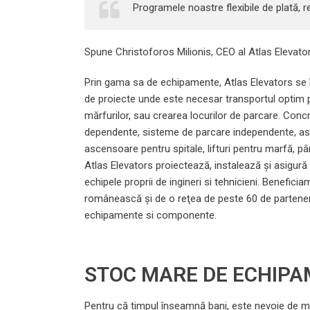
Programele noastre flexibile de plată, r
Spune Christoforos Milionis, CEO al Atlas Elevator
Prin gama sa de echipamente, Atlas Elevators se î
de proiecte unde este necesar transportul optim p
mărfurilor, sau crearea locurilor de parcare. Conc
dependente, sisteme de parcare independente, a
ascensoare pentru spitale, lifturi pentru marfă, pân
Atlas Elevators proiectează, instalează și asigu
echipele proprii de ingineri si tehnicieni. Benefici
românească şi de o reţea de peste 60 de parteneri 
echipamente si componente.
STOC MARE DE ECHIPA
Pentru că timpul înseamnă bani, este nevoie de maxi