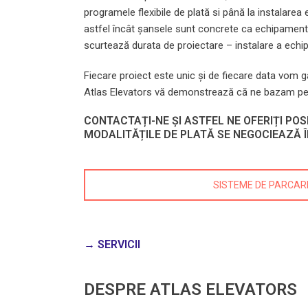
programele flexibile de plată si până la instalare
astfel încât șansele sunt concrete ca echipamentul
scurtează durata de proiectare – instalare a echip
Fiecare proiect este unic și de fiecare data vom gă
Atlas Elevators vă demonstrează că ne bazam pe o e
CONTACTAȚI-NE ȘI ASTFEL NE OFERIȚI POS
MODALITĂȚILE DE PLATĂ SE NEGOCIEAZĂ ÎN
SISTEME DE PARCAR
→ SERVICII
DESPRE ATLAS ELEVATORS