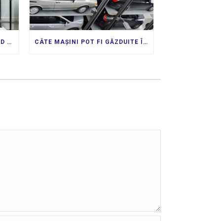
LIFT MIC PENTRU CASA – GHID COMPLET PENTRU PROPRIETARII DE CASE
CÂTE MAȘINI POT FI GĂZDUITE ÎNTR-O PARCARE ETAJATĂ CU LIFT?