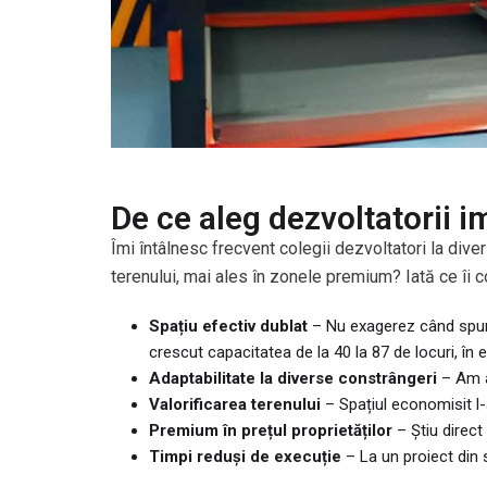
De ce aleg dezvoltatorii i
Îmi întâlnesc frecvent colegii dezvoltatori la dive
terenului, mai ales în zonele premium? Iată ce îi 
Spațiu efectiv dublat
– Nu exagerez când spun 
crescut capacitatea de la 40 la 87 de locuri, în 
Adaptabilitate la diverse constrângeri
– Am av
Valorificarea terenului
– Spațiul economisit l-a
Premium în prețul proprietăților
– Știu direc
Timpi reduși de execuție
– La un proiect din 