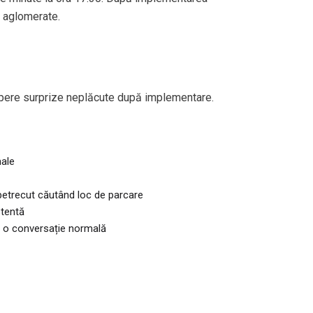
i aglomerate.
copere surprize neplăcute după implementare.
nale
 petrecut căutând loc de parcare
stentă
 o conversație normală