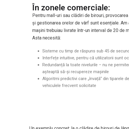
În zonele comerciale:
Pentru mall-uri sau clădiri de birouri, provocarea 
și gestionarea orelor de vârf sunt esențiale. Am 
mașini trebuiau livrate într-un interval de 20 de m
Asta necesită:
Sisteme cu timp de răspuns sub 45 de secun
Interfețe intuitive, pentru că utilizatorii sunt oc
Redundanță la toate nivelurile – nu ne permi
așteaptă să-și recupereze mașinile
Algoritmi predictivi care „învață” din tiparele d
vehiculele frecvent solicitate
Un exemplu concret: la o clădire de birouri de lâ