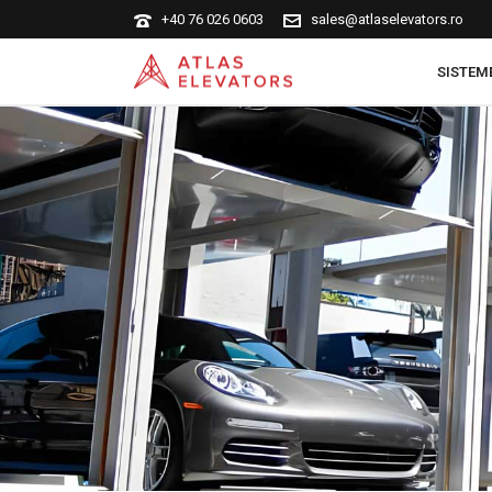
+40 76 026 0603
sales@atlaselevators.ro
SISTEM