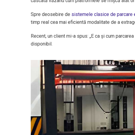
căscată văzând cum platformele se mișcă atât oriz
Spre deosebire de
sistemele clasice de parcare 
timp real cea mai eficientă modalitate de a extrage
Recent, un client mi-a spus: „E ca și cum parcarea 
disponibil.