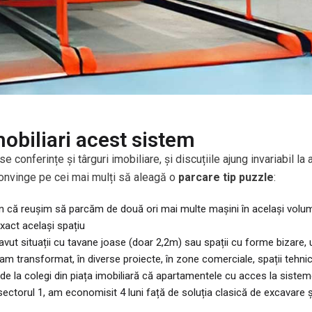
mobiliari acest sistem
rse conferințe și târguri imobiliare, și discuțiile ajung invariabi
convinge pe cei mai mulți să aleagă o
parcare tip puzzle
:
că reușim să parcăm de două ori mai multe mașini în același volum
exact același spațiu
ut situații cu tavane joase (doar 2,2m) sau spații cu forme bizare, un
m transformat, în diverse proiecte, în zone comerciale, spații tehnice
t de la colegi din piața imobiliară că apartamentele cu acces la si
sectorul 1, am economisit 4 luni față de soluția clasică de excavare ș