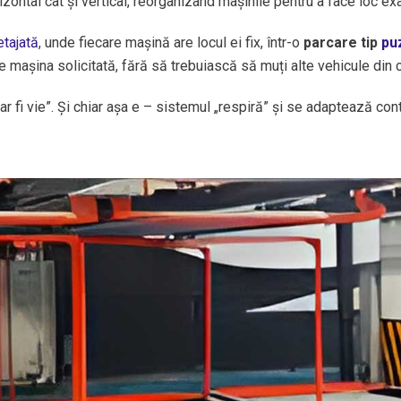
ontal cât și vertical, reorganizând mașinile pentru a face loc ex
etajată
, unde fiecare mașină are locul ei fix, într-o
parcare tip
pu
 mașina solicitată, fără să trebuiască să muți alte vehicule din c
ar fi vie”. Și chiar așa e – sistemul „respiră” și se adaptează co