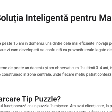
Soluția Inteligentă pentru Ma
peste 15 ani în domeniu, una dintre cele mai eficiente inovații 
re zi cum developerii se confruntă cu provocări reale legate de o
eme de peste un deceniu și am observat cum, în ultimii 3-4 ani, i
re construiesc în zone centrale, unde fiecare metru pătrat conteaz
arcare Tip Puzzle?
l funcționează ca un puzzle în mișcare. Am avut clienți care, la