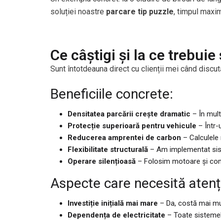
soluției noastre
parcare tip puzzle
, timpul maxim
Ce câștigi și la ce trebuie 
Sunt întotdeauna direct cu clienții mei când dis
Beneficiile concrete:
Densitatea parcării crește dramatic
– În mult
Protecție superioară pentru vehicule
– Într-
Reducerea amprentei de carbon
– Calculele 
Flexibilitate structurală
– Am implementat siste
Operare silențioasă
– Folosim motoare și com
Aspecte care necesită atenț
Investiție inițială mai mare
– Da, costă mai mult
Dependența de electricitate
– Toate sistemele