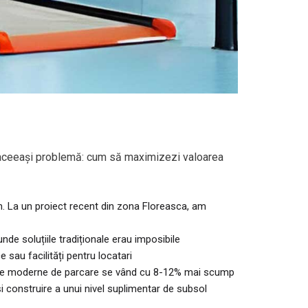
l la aceeași problemă: cum să maximizezi valoarea
. La un proiect recent din zona Floreasca, am
de soluțiile tradiționale erau imposibile
 sau facilități pentru locatari
steme moderne de parcare se vând cu 8-12% mai scump
i construire a unui nivel suplimentar de subsol