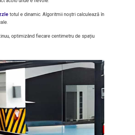
act acolo unde e nevoie.
zzle
totul e dinamic. Algoritmii noștri calculează în
ale.
ntinuu, optimizând fiecare centimetru de spațiu