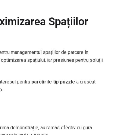
ximizarea Spațiilor
pentru managementul spațiilor de parcare în
ptimizarea spațiului, iar presiunea pentru soluții
nteresul pentru
parcările tip puzzle
a crescut
ă.
 prima demonstrație, au rămas efectiv cu gura