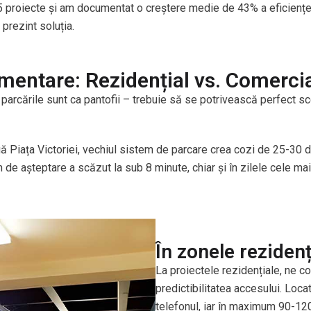
5 proiecte și am documentat o creștere medie de 43% a eficienței 
 prezint soluția.
mentare: Rezidențial vs. Comerci
ă parcările sunt ca pantofii – trebuie să se potrivească perfect s
ngă Piața Victoriei, vechiul sistem de parcare crea cozi de 25-30
 de așteptare a scăzut la sub 8 minute, chiar și în zilele cele ma
În zonele rezidenț
La proiectele rezidențiale, ne co
predictibilitatea accesului. Loca
telefonul, iar în maximum 90-12