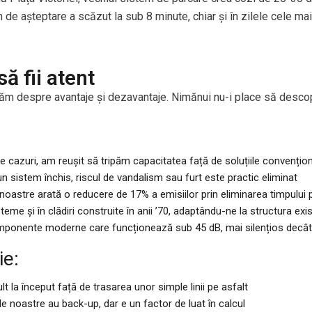
 de așteptare a scăzut la sub 8 minute, chiar și în zilele cele ma
să fii atent
cutăm despre avantaje și dezavantaje. Nimănui nu-i place să des
e cazuri, am reușit să tripăm capacitatea față de soluțiile convențio
un sistem închis, riscul de vandalism sau furt este practic eliminat
noastre arată o reducere de 17% a emisiilor prin eliminarea timpului
me și în clădiri construite în anii ’70, adaptându-ne la structura exi
ponente moderne care funcționează sub 45 dB, mai silențios decât
ie:
 la început față de trasarea unor simple linii pe asfalt
 noastre au back-up, dar e un factor de luat în calcul