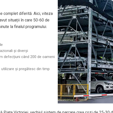
e complet diferită. Aici, viteza
avut situații în care 50-60 de
inute la finalul programului.
de
azionali și diverși
tem defecțiuni când 200 de oameni
e utilizare și pregătesc din timp
ngă Piața Victoriei, vechiul sistem de parcare crea cozi de 25-30