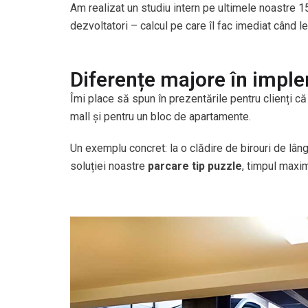
Am realizat un studiu intern pe ultimele noastre 1
dezvoltatori – calcul pe care îl fac imediat când le
Diferențe majore în imple
Îmi place să spun în prezentările pentru clienți c
mall și pentru un bloc de apartamente.
Un exemplu concret: la o clădire de birouri de lâ
soluției noastre
parcare tip puzzle
, timpul maxim