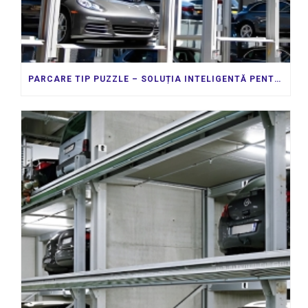
PARCARE TIP PUZZLE – SOLUȚIA INTELIGENTĂ PENTRU MAXIMIZAREA SPAȚIILOR URBANE