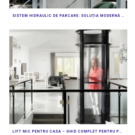
SISTEM HIDRAULIC DE PARCARE: SOLUȚIA MODERNĂ PENTRU SPAȚIILE URBANE AGLOMERATE
LIFT MIC PENTRU CASA – GHID COMPLET PENTRU PROPRIETARII DE CASE