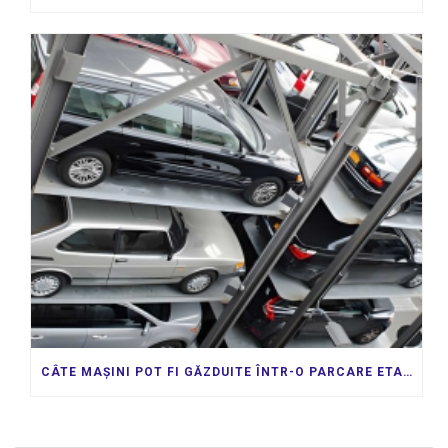
CÂTE MAȘINI POT FI GĂZDUITE ÎNTR-O PARCARE ETAJATĂ CU LIFT?