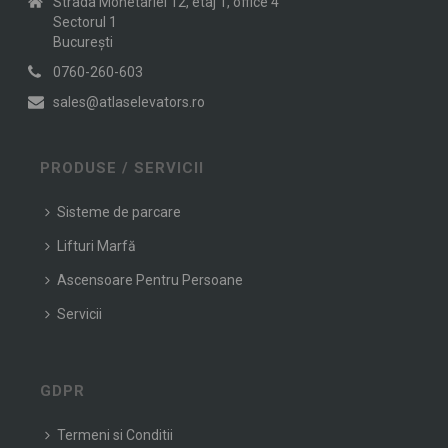
Strada Monetariei 12, etaj 1, office 4
Sectorul 1
Bucureşti
0760-260-603
sales@atlaselevators.ro
PRODUSE / SERVICII
Sisteme de parcare
Lifturi Marfă
Ascensoare Pentru Persoane
Servicii
GDPR
Termeni si Conditii