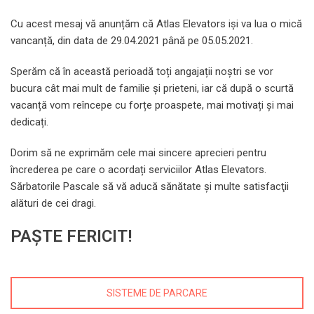
Cu acest mesaj vă anunțăm că Atlas Elevators iși va lua o mică
vancanță, din data de 29.04.2021 până pe 05.05.2021.
Sperăm că în această perioadă toți angajații noștri se vor
bucura cât mai mult de familie și prieteni, iar că după o scurtă
vacanță vom reîncepe cu forțe proaspete, mai motivați și mai
dedicați.
Dorim să ne exprimăm cele mai sincere aprecieri pentru
încrederea pe care o acordați serviciilor Atlas Elevators.
Sărbatorile Pascale să vă aducă sănătate şi multe satisfacţii
alături de cei dragi.
PAȘTE FERICIT!
SISTEME DE PARCARE