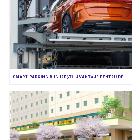
SMART PARKING BUCUREȘTI: AVANTAJE PENTRU DEZVOLTATORI ȘI ADMINISTRAȚII LOCALE