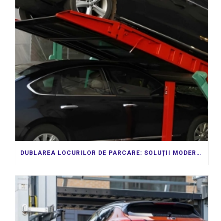
DUBLAREA LOCURILOR DE PARCARE: SOLUȚII MODERNE PENTRU SPAȚII URBANE LIMITATE