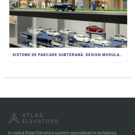
SISTEME DE PARCARE SUBTERANĂ: DESIGN MODULAR PENTRU CERINȚELE DVS. ÎN CONTINUĂ SCHIMBARE
In cadrul Atlas Elevators suntem specializati in instalarea,