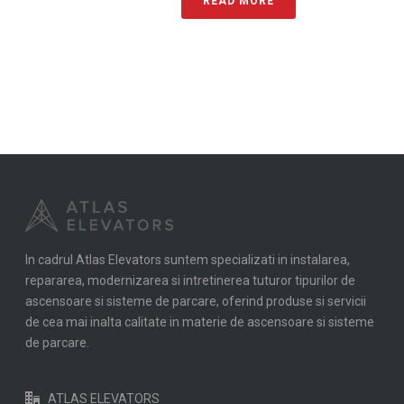
READ MORE
In cadrul Atlas Elevators suntem specializati in instalarea,
repararea, modernizarea si intretinerea tuturor tipurilor de
ascensoare si sisteme de parcare, oferind produse si servicii
de cea mai inalta calitate in materie de ascensoare si sisteme
de parcare.
ATLAS ELEVATORS