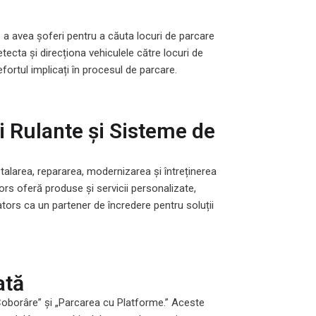
 a avea șoferi pentru a căuta locuri de parcare
tecta și direcționa vehiculele către locuri de
ortul implicați în procesul de parcare.
ri Rulante și Sisteme de
stalarea, repararea, modernizarea și întreținerea
tors oferă produse și servicii personalizate,
ators ca un partener de încredere pentru soluții
ată
Coborâre” și „Parcarea cu Platforme.” Aceste