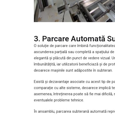
3. Parcare Automată S
O soluție de parcare care îmbină funcționalitate
ascunderea parțială sau completă a spațiului de 
elegantă și plăcută din punct de vedere vizual. U
îmbunătățită, iar utilizatorii beneficiază și de pr
deoarece mașinile sunt adăpostite în subteran.
Există și dezavantaje asociate cu acest tip de par
comparație cu alte sisteme, deoarece implică te
asemenea, întreținerea poate să fie mai dificilă,
eventualele probleme tehnice.
În ansamblu, parcarea subterană automată repre