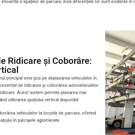
 eficientă a spațiilor de parcare, însă diferențele lor sunt evidente în
e Ridicare și Coborâre:
tical
ul principal este pus pe deplasarea vehiculelor în
eprezentat de ridicarea și coborârea autovehiculelor
unzătoare. Acest sistem permite plasarea mai
nd utilizarea spațiului vertical disponibil.
rârea vehiculelor la locurile de parcare, oferind
ațiului în parcajele aglomerate.