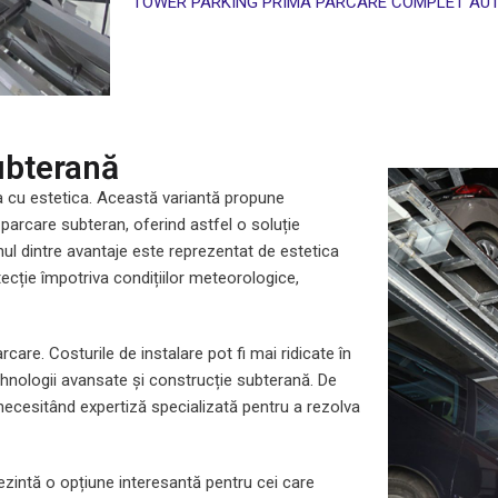
TOWER PARKING PRIMA PARCARE COMPLET AUT
ubterană
a cu estetica. Această variantă propune
parcare subteran, oferind astfel o soluție
nul dintre avantaje este reprezentat de estetica
otecție împotriva condițiilor meteorologice,
care. Costurile de instalare pot fi mai ridicate în
hnologii avansate și construcție subterană. De
 necesitând expertiză specializată pentru a rezolva
zintă o opțiune interesantă pentru cei care