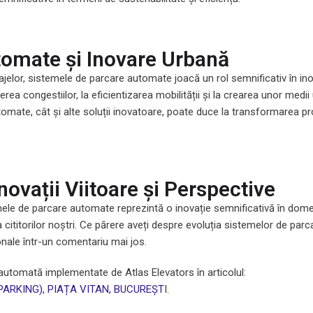
omate și Inovare Urbană
cajelor, sistemele de parcare automate joacă un rol semnificativ în 
erea congestiilor, la eficientizarea mobilității și la crearea unor med
tomate, cât și alte soluții inovatoare, poate duce la transformarea 
novații Viitoare și Perspective
ele de parcare automate reprezintă o inovație semnificativă în domen
ea cititorilor noștri. Ce părere aveți despre evoluția sistemelor de p
onale într-un comentariu mai jos.
automată implementate de Atlas Elevators în articolul:
ARKING), PIAȚA VITAN, BUCUREȘT
I.