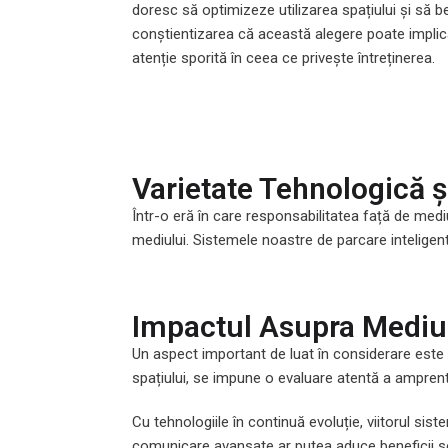
doresc să optimizeze utilizarea spațiului și să b
conștientizarea că această alegere poate implica i
atenție sporită în ceea ce privește întreținerea.
Varietate Tehnologică și
Într-o eră în care responsabilitatea față de med
mediului. Sistemele noastre de parcare inteligente
Impactul Asupra Mediul
Un aspect important de luat în considerare este i
spațiului, se impune o evaluare atentă a amprent
Cu tehnologiile în continuă evoluție, viitorul si
comunicare avansate ar putea aduce beneficii sem