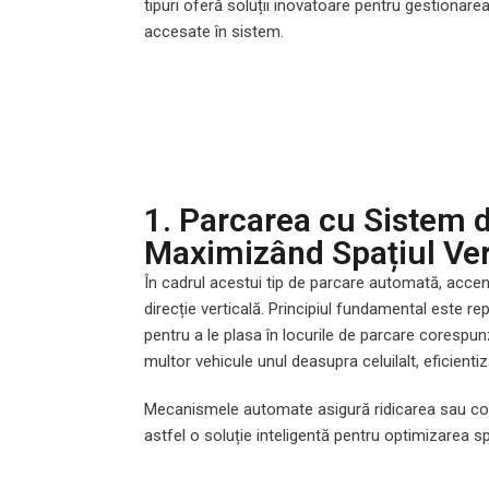
tipuri oferă soluții inovatoare pentru gestionarea
accesate în sistem.
1. Parcarea cu Sistem d
Maximizând Spațiul Ver
În cadrul acestui tip de parcare automată, accent
direcție verticală. Principiul fundamental este r
pentru a le plasa în locurile de parcare coresp
multor vehicule unul deasupra celuilalt, eficientizâ
Mecanismele automate asigură ridicarea sau cobo
astfel o soluție inteligentă pentru optimizarea sp