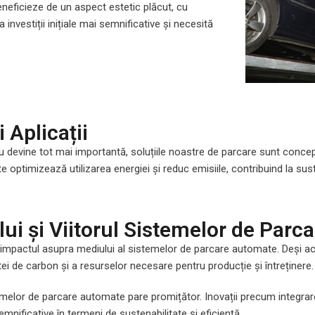
eneficieze de un aspect estetic plăcut, cu
nvestiții inițiale mai semnificative și necesită
 Aplicații
iu devine tot mai importantă, soluțiile noastre de parcare sunt conc
 optimizează utilizarea energiei și reduc emisiile, contribuind la sust
ui și Viitorul Sistemelor de Par
mpactul asupra mediului al sistemelor de parcare automate. Deși acest
ei de carbon și a resurselor necesare pentru producție și întreținere.
stemelor de parcare automate pare promițător. Inovații precum integrare
nificative în termeni de sustenabilitate și eficiență.