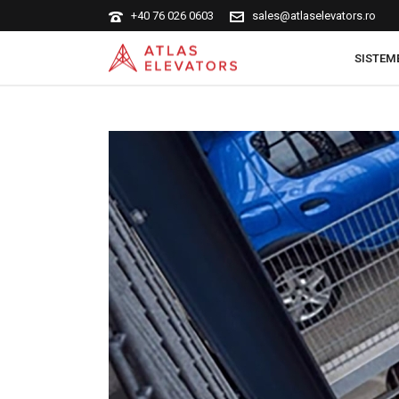
+40 76 026 0603
sales@atlaselevators.ro
SISTEM