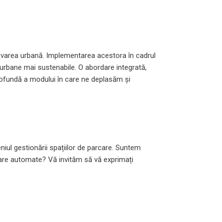
inovarea urbană. Implementarea acestora în cadrul
ii urbane mai sustenabile. O abordare integrată,
profundă a modului în care ne deplasăm și
iul gestionării spațiilor de parcare. Suntem
arcare automate? Vă invităm să vă exprimați