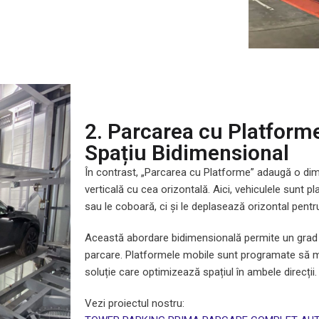
2. Parcarea cu Platforme
Spațiu Bidimensional
În contrast, „Parcarea cu Platforme” adaugă o di
verticală cu cea orizontală. Aici, vehiculele sunt p
sau le coboară, ci și le deplasează orizontal pent
Această abordare bidimensională permite un grad rid
parcare. Platformele mobile sunt programate să mut
soluție care optimizează spațiul în ambele direcții.
Vezi proiectul nostru: