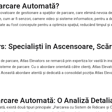
Parcare Automată?
vatoare de gestionare a spațiilor de parcare, care elimină nevoia de
e, cum ar fi senzori, camere video și sisteme informatice, pentru a de
te au fost concepute pentru a optimiza spațiul, reducând timpul și ef
rs: Specialiști în Ascensoare, Scă
r de parcare, Atlas Elevators se remarcă prin expertiza lor vastă în in
sisteme de parcare. Cu o abordare orientată către clienți, Atlas Eleva
t. Această abordare atentă și dedicată a consolidat poziția Atlas Elev
arcare Automată: O Analiză Detali
, există două tipuri principale: „Parcarea cu Sistem de Ridicare și 