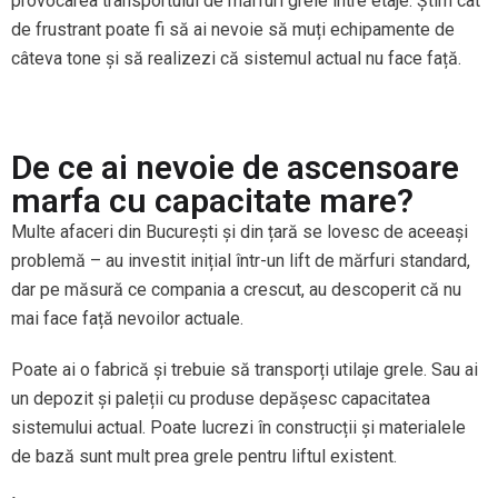
provocarea transportului de mărfuri grele între etaje. Știm cât
de frustrant poate fi să ai nevoie să muți echipamente de
câteva tone și să realizezi că sistemul actual nu face față.
De ce ai nevoie de ascensoare
marfa cu capacitate mare?
Multe afaceri din București și din țară se lovesc de aceeași
problemă – au investit inițial într-un lift de mărfuri standard,
dar pe măsură ce compania a crescut, au descoperit că nu
mai face față nevoilor actuale.
Poate ai o fabrică și trebuie să transporți utilaje grele. Sau ai
un depozit și paleții cu produse depășesc capacitatea
sistemului actual. Poate lucrezi în construcții și materialele
de bază sunt mult prea grele pentru liftul existent.