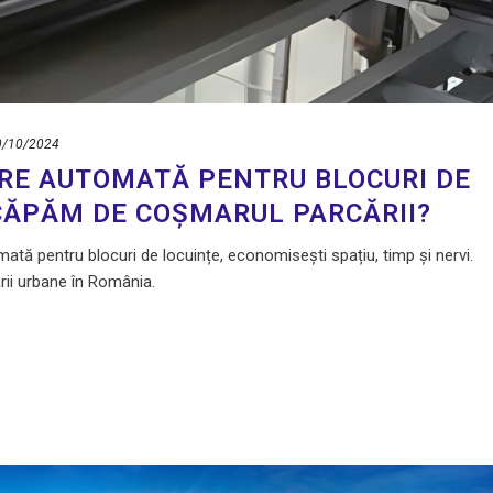
0/10/2024
ARE AUTOMATĂ PENTRU BLOCURI DE
CĂPĂM DE COȘMARUL PARCĂRII?
ată pentru blocuri de locuințe, economisești spațiu, timp și nervi.
rii urbane în România.