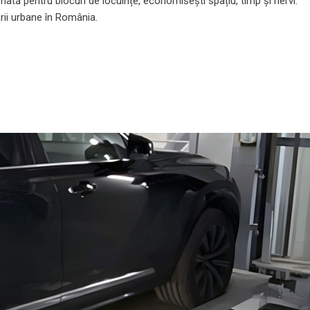
ată pentru blocuri de locuințe, economisești spațiu, timp și nervi.
rii urbane în România.