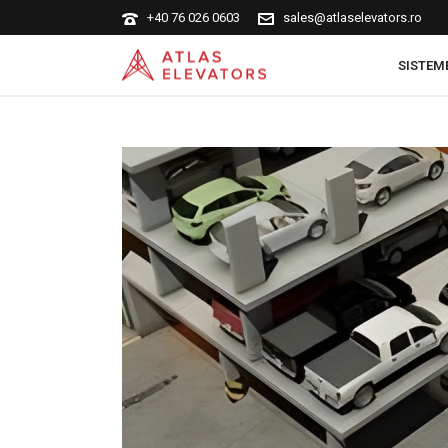
+40 76 026 0603
sales@atlaselevators.ro
SISTEM