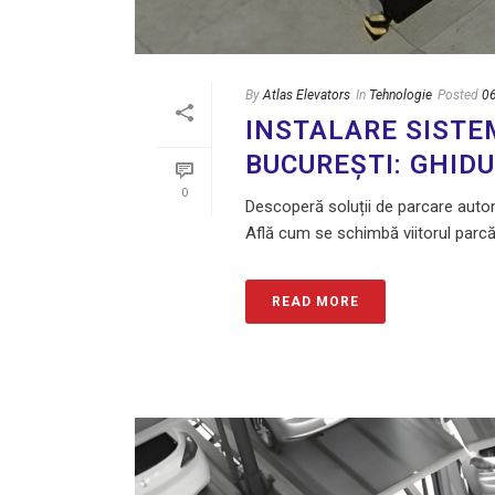
By
Atlas Elevators
In
Tehnologie
Posted
0
INSTALARE SISTE
BUCUREȘTI: GHID
0
Descoperă soluții de parcare autom
Află cum se schimbă viitorul parcă
READ MORE