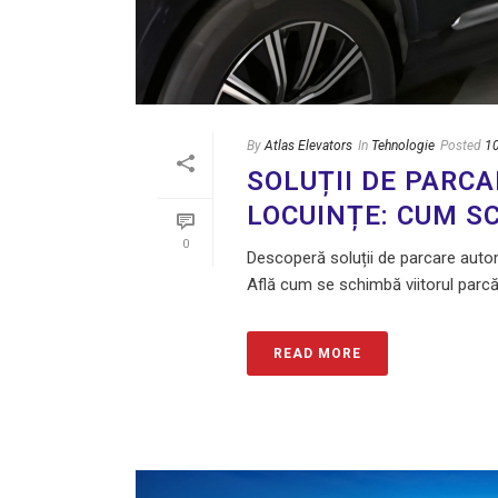
By
Atlas Elevators
In
Tehnologie
Posted
1
SOLUȚII DE PARC
LOCUINȚE: CUM S
0
Descoperă soluții de parcare autom
Află cum se schimbă viitorul parcă
READ MORE