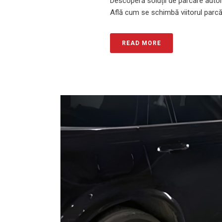
Descoperă soluții de parcare autom
Află cum se schimbă viitorul parcă
READ MORE