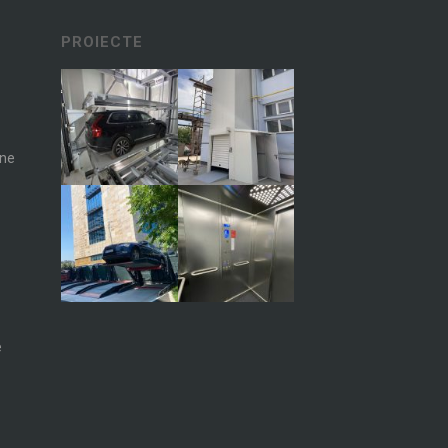
PROIECTE
ane
e