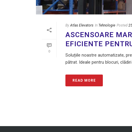
By
Atlas Elevators
In
Tehnologie
Posted
2
ASCENSOARE MARF
EFICIENTE PENTR
0
Soluțiile noastre automatizate, pre
pătrat. Ideale pentru blocuri, clădir
READ MORE