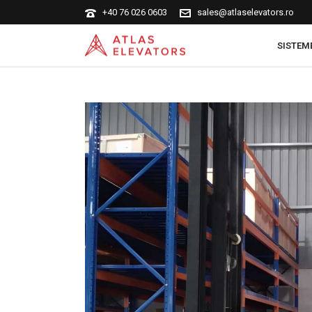
+40 76 026 0603
sales@atlaselevators.ro
SISTEM