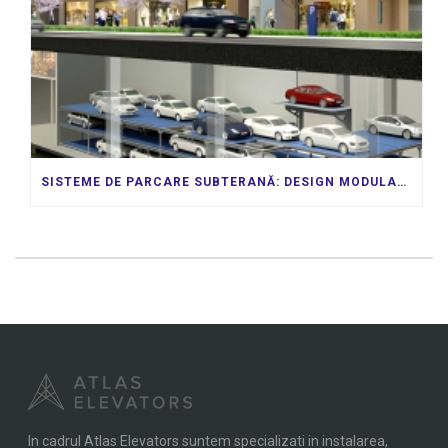
SISTEME DE PARCARE SUBTERANĂ: DESIGN MODULAR PENTRU CERINȚELE DVS. ÎN CONTINUĂ SCHIMBARE
In cadrul Atlas Elevators suntem specializati in instalarea,