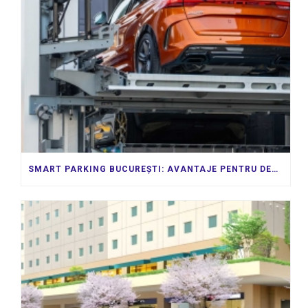
SMART PARKING BUCUREȘTI: AVANTAJE PENTRU DEZVOLTATORI ȘI ADMINISTRAȚII LOCALE