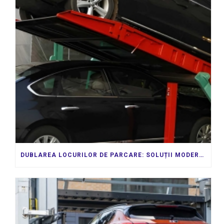
DUBLAREA LOCURILOR DE PARCARE: SOLUȚII MODERNE PENTRU SPAȚII URBANE LIMITATE