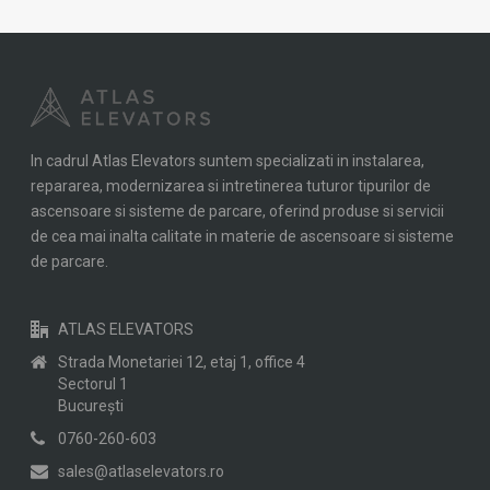
In cadrul Atlas Elevators suntem specializati in instalarea,
repararea, modernizarea si intretinerea tuturor tipurilor de
ascensoare si sisteme de parcare, oferind produse si servicii
de cea mai inalta calitate in materie de ascensoare si sisteme
de parcare.
ATLAS ELEVATORS
Strada Monetariei 12, etaj 1, office 4
Sectorul 1
Bucureşti
0760-260-603
sales@atlaselevators.ro