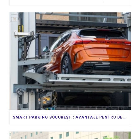
SMART PARKING BUCUREȘTI: AVANTAJE PENTRU DEZVOLTATORI ȘI ADMINISTRAȚII LOCALE