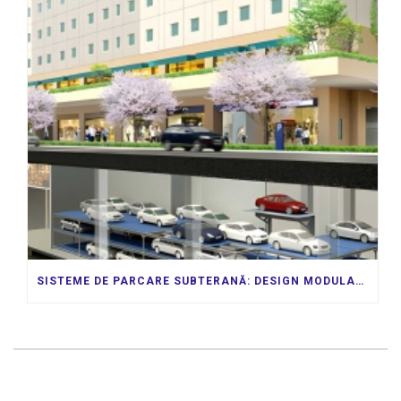
SISTEME DE PARCARE SUBTERANĂ: DESIGN MODULAR PENTRU CERINȚELE DVS. ÎN CONTINUĂ SCHIMBARE