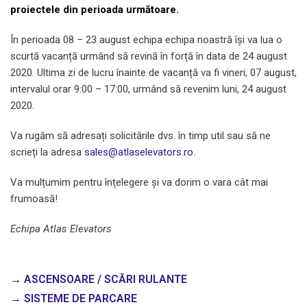
proiectele din perioada următoare.
În perioada 08 – 23 august echipa echipa noastră își va lua o
scurtă vacanță urmând să revină în forță în data de 24 august
2020. Ultima zi de lucru înainte de vacanță va fi vineri, 07 august,
intervalul orar 9:00 – 17:00, urmând să revenim luni, 24 august
2020.
Va rugăm să adresați solicitările dvs. în timp util sau să ne
scrieți la adresa
sales@atlaselevators.ro
.
Va mulțumim pentru înțelegere și va dorim o vara cât mai
frumoasă!
Echipa Atlas Elevators
→ ASCENSOARE / SCĂRI RULANTE
→ SISTEME DE PARCARE