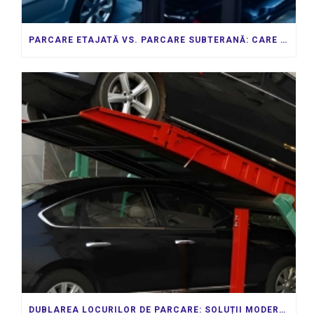
PARCARE ETAJATĂ VS. PARCARE SUBTERANĂ: CARE ESTE CEA MAI BUNĂ INVESTIȚIE?
DUBLAREA LOCURILOR DE PARCARE: SOLUȚII MODERNE PENTRU SPAȚII URBANE LIMITATE