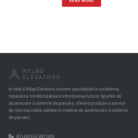
READ MORE
In cadrul Atlas Elevators suntem specializati in instalarea,
repararea, modernizarea si intretinerea tuturor tipurilor de
ascensoare si sisteme de parcare, oferind produse si servicii
de cea mai inalta calitate in materie de ascensoare si sisteme
de parcare.
ATLAS ELEVATORS