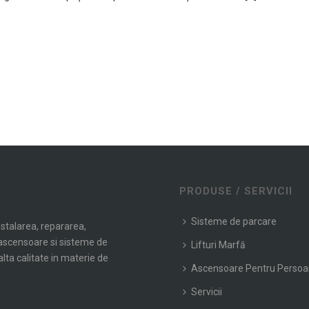
PRODUSE / SERVICII
Sisteme de parcare
nstalarea, repararea,
e ascensoare si sisteme de
Lifturi Marfă
alta calitate in materie de
Ascensoare Pentru Perso
Servicii