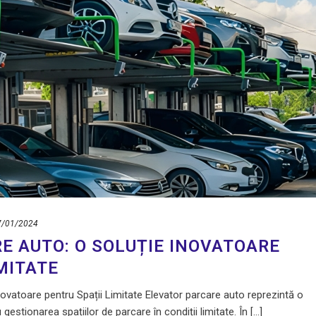
7/01/2024
E AUTO: O SOLUȚIE INOVATOARE
MITATE
novatoare pentru Spații Limitate Elevator parcare auto reprezintă o
estionarea spațiilor de parcare în condiții limitate. În [...]