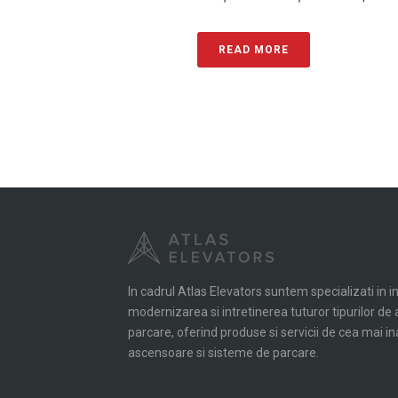
READ MORE
In cadrul Atlas Elevators suntem specializati in i
modernizarea si intretinerea tuturor tipurilor d
parcare, oferind produse si servicii de cea mai in
ascensoare si sisteme de parcare.