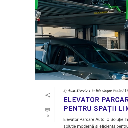
By
Atlas Elevators
In
Tehnologie
Posted
1
ELEVATOR PARCAR
PENTRU SPAȚII LI
0
Elevator Parcare Auto: O Soluție I
soluție modernă și eficientă pentru g