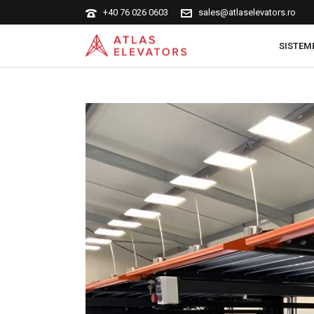
+40 76 026 0603
sales@atlaselevators.ro
SISTEM